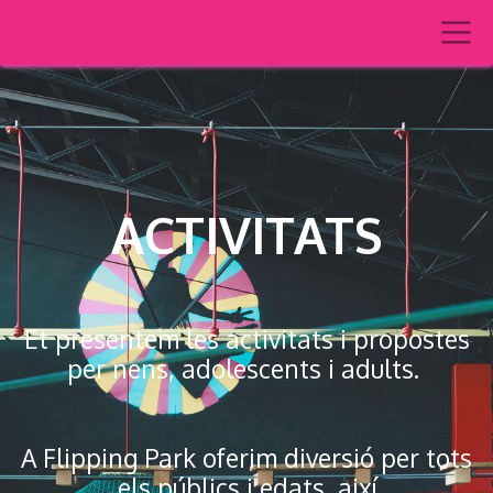
ACTIVITATS
Et presentem les activitats i propostes
per nens, adolescents i adults.
A Flipping Park oferim diversió per tots
els públics i edats, així