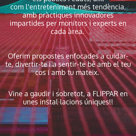
com l'entreteniment més tendència,
amb pràctiques innovadores
impartides per monitors i experts en
cada àrea.
Oferim propostes enfocades a cuidar-
te, divertir-te i a sentir-te bé amb el teu
cos i amb tu mateix.
Vine a gaudir i sobretot, a FLIPPAR en
unes instal·lacions úniques!!