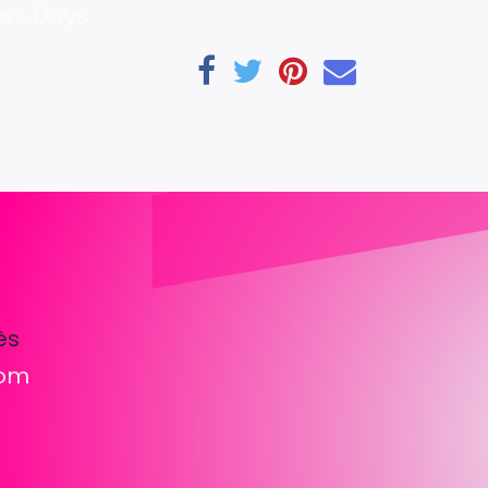
ess Days
ès
com