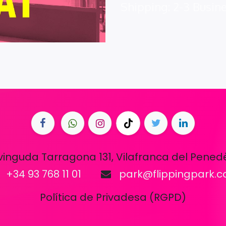
Shipping: 2-3 Busin
vinguda Tarragona 131, Vilafranca del Pened
+34 93 768 11 01
park@flippingpark.
Política de Privadesa (RGPD)