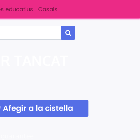
s educatius
Casals
R TANCAT
Afegir a la cistella
 guarantee