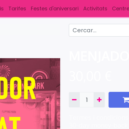
is
Tarifes
Festes d'aniversari
Activitats
Centre
MENJADO
30,00
€
Termes i condicions
30-day money-back