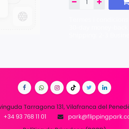
Termes i condicions
30-day money-back
Shipping: 2-3 Busin
vinguda Tarragona 131, Vilafranca del Pened
+34 93 768 11 01
park@flippingpark.