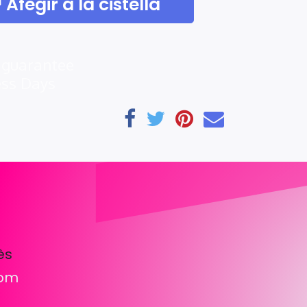
Afegir a la cistella
 guarantee
ess Days
ès
com