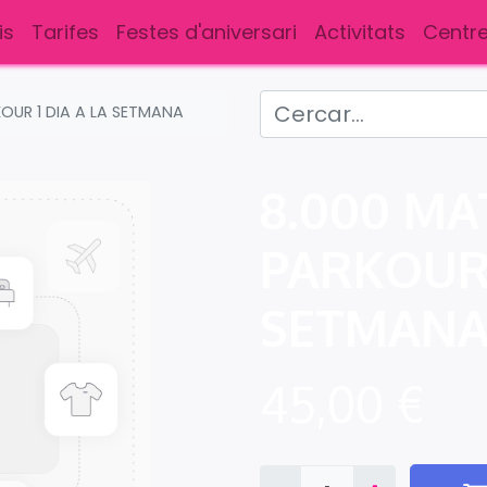
is
Tarifes
Festes d'aniversari
Activitats
Centre
OUR 1 DIA A LA SETMANA
8.000 MA
PARKOUR 
SETMAN
45,00
€