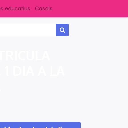
s educatius
Casals
TRICULA
1 DIA A LA
A