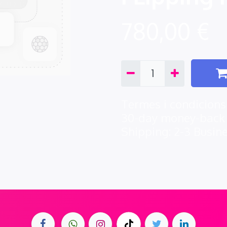
780,00
€
Termes i condicions
30-day money-back
Shipping: 2-3 Busin