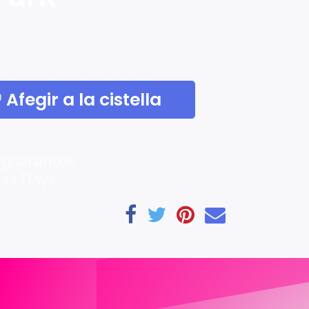
Afegir a la cistella
 guarantee
ess Days