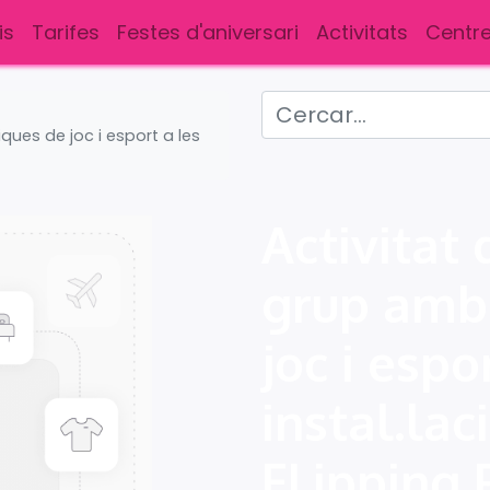
is
Tarifes
Festes d'aniversari
Activitats
Centre
ues de joc i esport a les
Activitat
grup amb
joc i espo
instal.lac
FLipping 