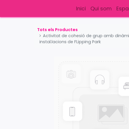
Inici
Qui som
Espa
Tots els Productes
Activitat de cohesió de grup amb dinàmiq
instal.lacions de FLipping Park