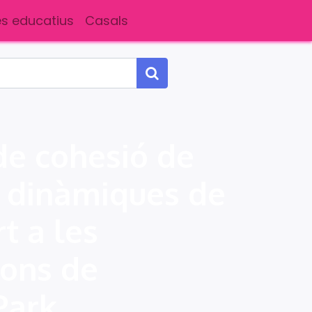
s educatius
Casals
 de cohesió de
 dinàmiques de
rt a les
ions de
Park