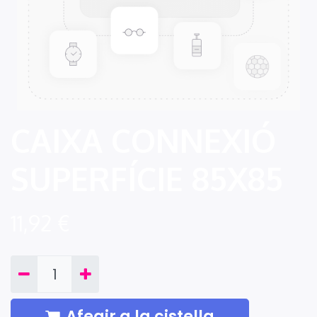
CAIXA CONNEXIÓ
SUPERFÍCIE 85X85
11,92
€
Afegir a la cistella