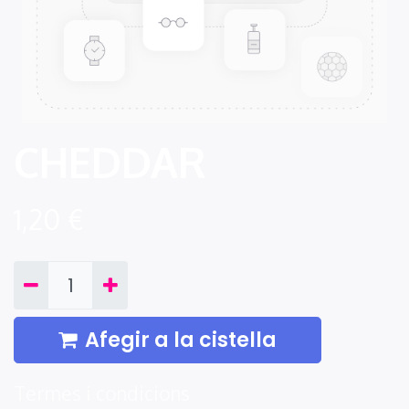
CHEDDAR
1,20
€
Afegir a la cistella
Termes i condicions