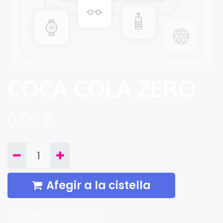
COCA COLA ZERO
0,00
€
Afegir a la cistella
Termes i condicions