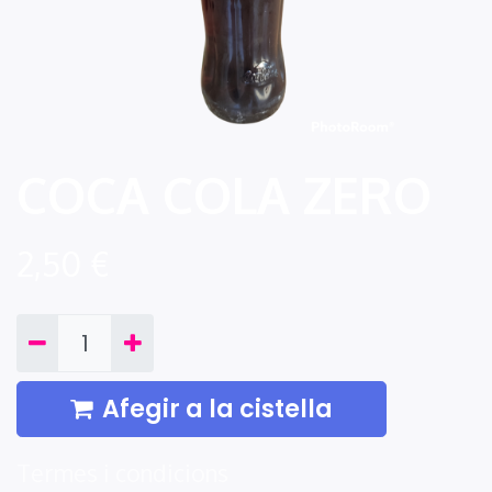
COCA COLA ZERO
2,50
€
Afegir a la cistella
Termes i condicions