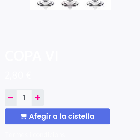
COPA VI
2,80
€
Afegir a la cistella
Termes i condicions