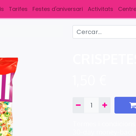
is
Tarifes
Festes d'aniversari
Activitats
Centre
CRISPETE
1,50
€
Termes i condicions
30-day money-back