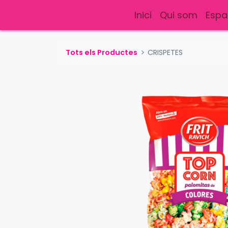
Inici
Qui som
Espa
Tots els Productes
CRISPETES