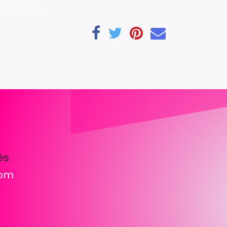
ess Days
ès
com