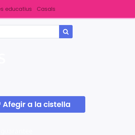
s educatius
Casals
S
Afegir a la cistella
 guarantee