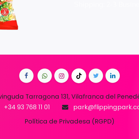
Shipping: 2-3 Busin
vinguda Tarragona 131, Vilafranca del Pened
+34 93 768 11 01
park@flippingpark.
Política de Privadesa (RGPD)