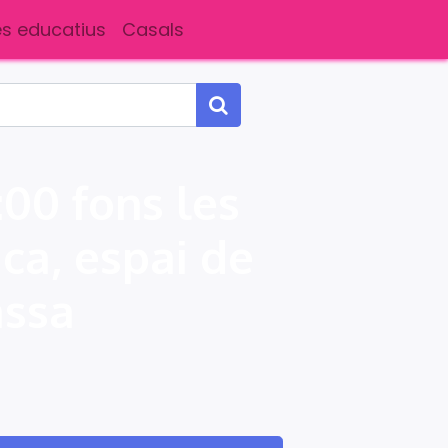
s educatius
Casals
:00 fons les
ica, espai de
assa