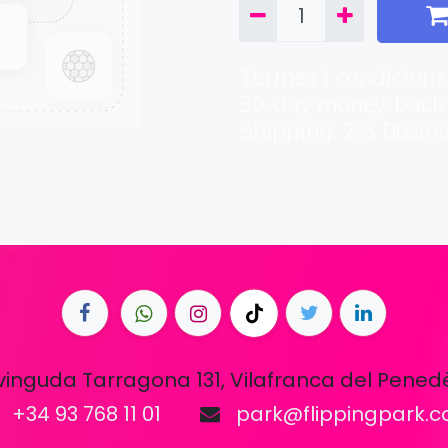
Termes i condicions
30-day money-back
Shipping: 2-3 Busin
vinguda Tarragona 131, Vilafranca del Pened
+34 93 768 11 01
park@flippingpark.