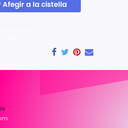
Afegir a la cistella
 guarantee
ess Days
ès
com