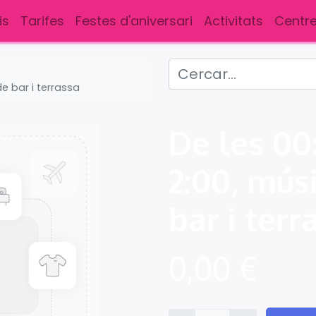
is
Tarifes
Festes d'aniversari
Activitats
Centre
de bar i terrassa
De les 00
2:00, mús
bar i terr
0,00
€