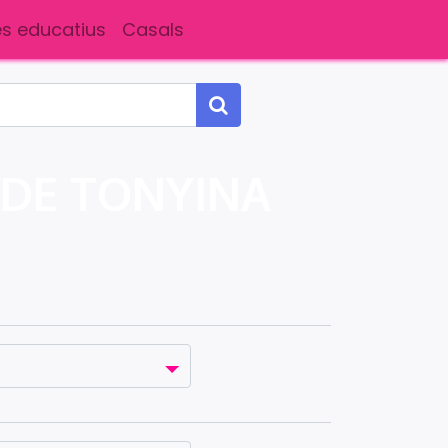
s educatius
Casals
 DE TONYINA