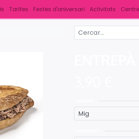
is
Tarifes
Festes d'aniversari
Activitats
Centre
ENTREPÀ
3,90
€
TAMANY
TOMÀQUET