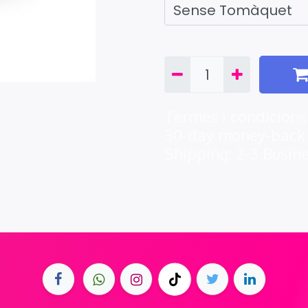
Termes i condicions
30-day money-back
Shipping: 2-3 Busin