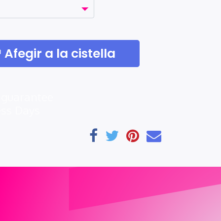
Afegir a la cistella
 guarantee
ess Days