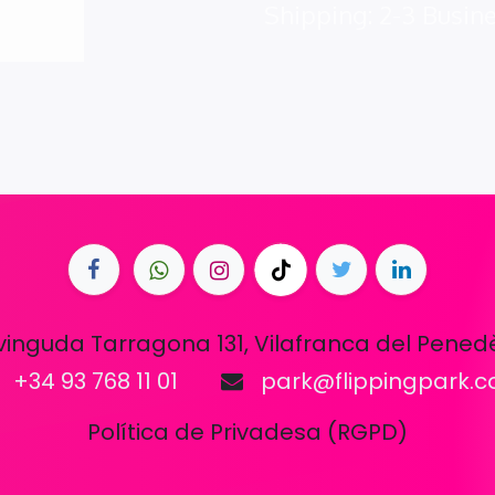
Shipping: 2-3 Busin
vinguda Tarragona 131, Vilafranca del Pened
+34 93 768 11 01
park@flippingpark.
Política de Privadesa (RGPD)