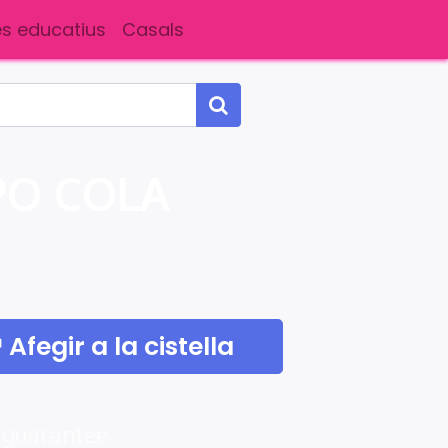
s educatius
Casals
PO COLA
Afegir a la cistella
 guarantee