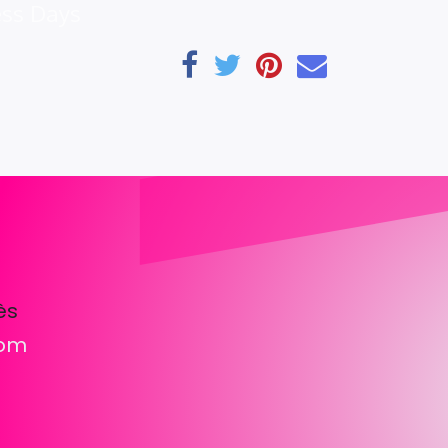
ess Days
ès
com