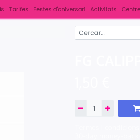
is
Tarifes
Festes d'aniversari
Activitats
Centre
FG CALIP
1,50
€
Termes i condicions
30-day money-back