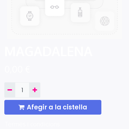
MAGADALENA
0,00
€
Afegir a la cistella
Termes i condicions