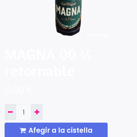
MAGNA 00 ⅓
retornable
0,00
€
Afegir a la cistella