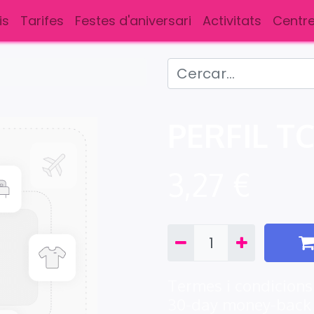
is
Tarifes
Festes d'aniversari
Activitats
Centre
PERFIL TC
3,27
€
Termes i condicions
30-day money-back