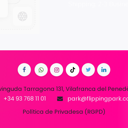
Shipping: 2-3 Busin
vinguda Tarragona 131, Vilafranca del Pened
+34 93 768 11 01
park@flippingpark.
Política de Privadesa (RGPD)