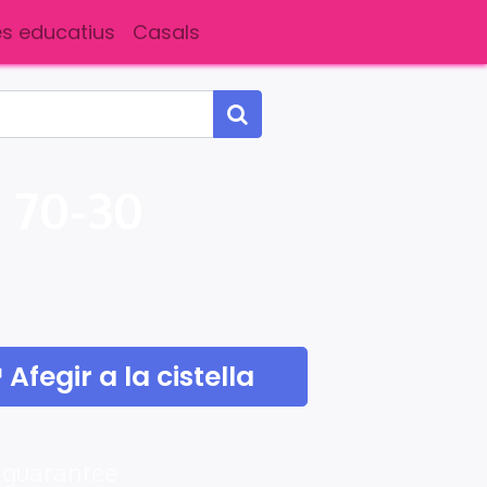
s educatius
Casals
 70-30
Afegir a la cistella
 guarantee