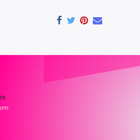
ess Days
ès
com