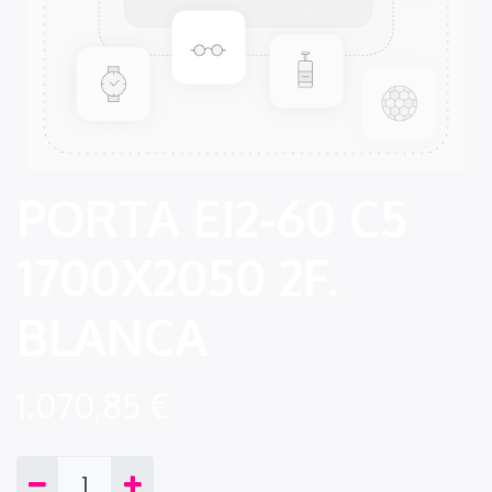
PORTA EI2-60 C5
1700X2050 2F.
BLANCA
1.070,85
€