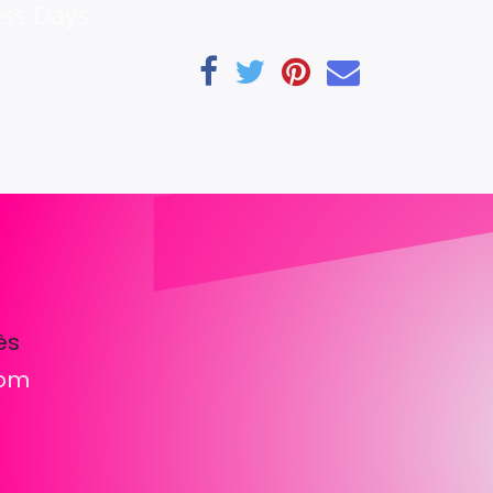
ess Days
ès
com