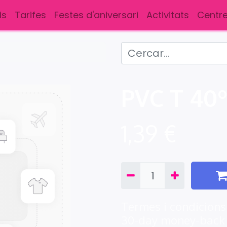
is
Tarifes
Festes d'aniversari
Activitats
Centre
PVC T 40º
1,39
€
Termes i condicions
30-day money-back