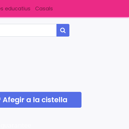
s educatius
Casals
Afegir a la cistella
 guarantee