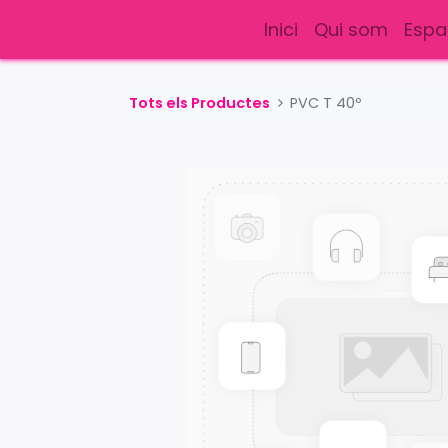
Inici
Qui som
Espa
Tots els Productes
PVC T 40º