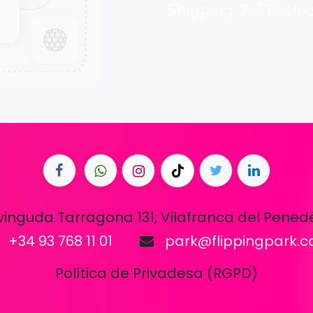
Shipping: 2-3 Busin
vinguda Tarragona 131, Vilafranca del Pened
+34 93 768 11 01
park@flippingpark.
Política de Privadesa (RGPD)