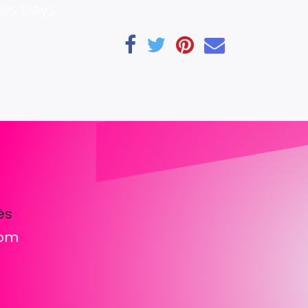
ess Days
ès
com