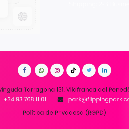
Shipping: 2-3 Busin
vinguda Tarragona 131, Vilafranca del Pened
+34 93 768 11 01
park@flippingpark.
Política de Privadesa (RGPD)