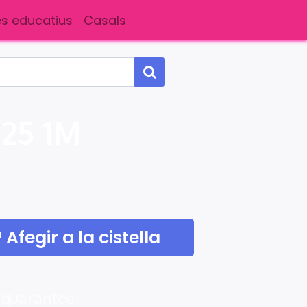
s educatius
Casals
125 1M
Afegir a la cistella
 guarantee