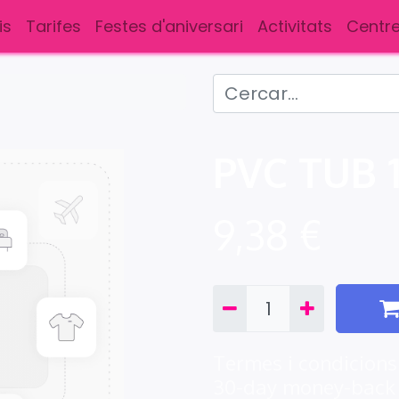
is
Tarifes
Festes d'aniversari
Activitats
Centre
PVC TUB 
9,38
€
Termes i condicions
30-day money-back