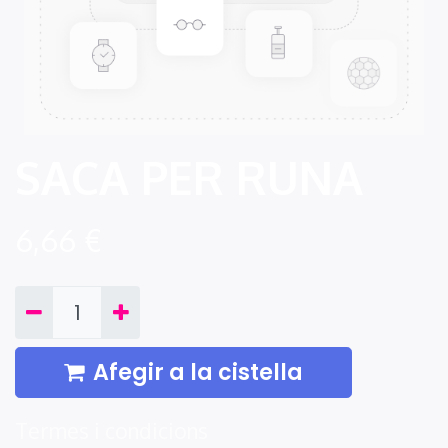
SACA PER RUNA
6,66
€
Afegir a la cistella
Termes i condicions