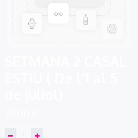
SETMANA 2 CASAL
ESTIU ( De l'1 al 5
de juliol)
70,00
€