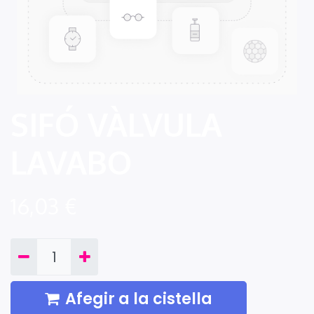
SIFÓ VÀLVULA
LAVABO
16,03
€
Afegir a la cistella