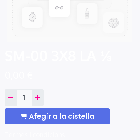
SM-00 3X8 LA ⅓
0,00
€
Afegir a la cistella
Termes i condicions