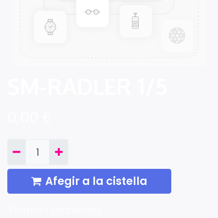
SM-RADLER 1/5
0,00
€
Afegir a la cistella
Termes i condicions